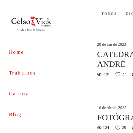
TODOS
DI
20 de Jan de 2023
Home
CATEDRA
ANDRÉ
Trabalhos
720
27
Galeria
16 de Abr de 2025
Blog
FOTÓGRA
124
29