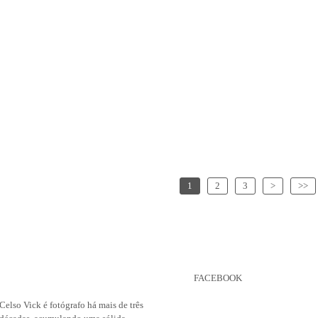
1
2
3
>
>>
FACEBOOK
Celso Vick é fotógrafo há mais de três