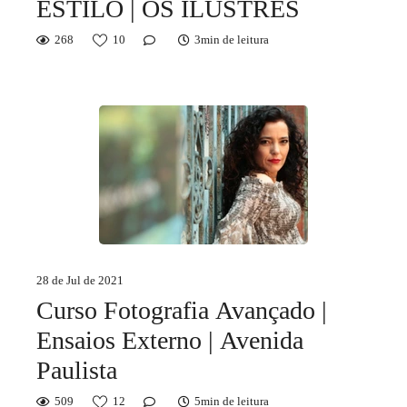
ESTILO | OS ILUSTRES
268
10
3min de leitura
28 de Jul de 2021
Curso Fotografia Avançado |
Ensaios Externo | Avenida
Paulista
509
12
5min de leitura