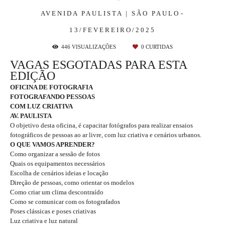
AVENIDA PAULISTA | SÃO PAULO
13/FEVEREIRO/2025
446
VISUALIZAÇÕES
0
CURTIDAS
VAGAS ESGOTADAS PARA ESTA
EDIÇÃO
OFICINA DE FOTOGRAFIA
FOTOGRAFANDO PESSOAS
COM LUZ CRIATIVA
AV. PAULISTA
O objetivo desta oficina, é capacitar fotógrafos para realizar ensaios
fotográficos de pessoas ao ar livre, com luz criativa e cenários urbanos.
O QUE VAMOS APRENDER?
Como organizar a sessão de fotos
Quais os equipamentos necessários
Escolha de cenários ideias e locação
Direção de pessoas, como orientar os modelos
Como criar um clima descontraído
Como se comunicar com os fotografados
Poses clássicas e poses criativas
Luz criativa e luz natural