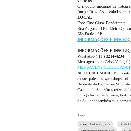
Conclusão
O módulo iniciante de fotogra
fotográficas. As atividades prá
LOCAL
Foto Cine Clube Bandeirante
Rua Augusta, 1108 Metrô Conso
São Paulo | SP
INFORMAÇÕES E INSCRIÇ
INFORMAÇÕES E INSCRIÇ
WhatsApp ( 11 )
3214-4234
Mensagens para Celso Vick (11)
MENSAGENS CLIQUE AQUI
ARTE EDUCADOR
– No intuito 
cursos, palestras, workshops e of
Bernardo do Campo, no SESC de So
Caetano do Sul. Ministrei worksho
Fotografia de São Vicente, Festi
do Sul, onde também atuo como v
Tags
CursoDeFotografia
AulaDe
AprendaFotografiaSp
Cur