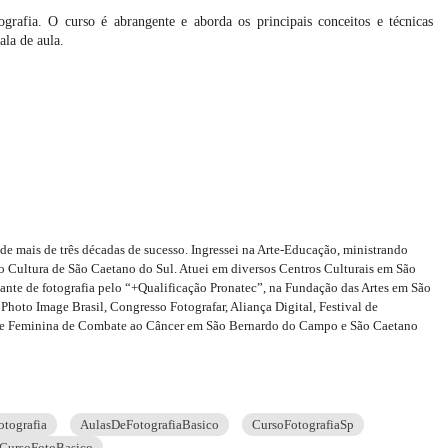
rafia. O curso é abrangente e aborda os principais conceitos e técnicas
ala de aula.
 de mais de três décadas de sucesso. Ingressei na Arte-Educação, ministrando
ção Cultura de São Caetano do Sul. Atuei em diversos Centros Culturais em São
nte de fotografia pelo “+Qualificação Pronatec”, na Fundação das Artes em São
hoto Image Brasil, Congresso Fotografar, Aliança Digital, Festival de
 Rede Feminina de Combate ao Câncer em São Bernardo do Campo e São Caetano
tografia
AulasDeFotografiaBasico
CursoFotografiaSp
CursoFotoBasico