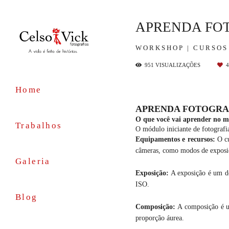
APRENDA FOT
WORKSHOP | CURSOS
951
VISUALIZAÇÕES
4
Home
APRENDA FOTOGRAF
O que você vai aprender no mó
Trabalhos
O módulo iniciante de fotografi
Equipamentos e recursos:
O cu
câmeras, como modos de exposiç
Galeria
Exposição:
A exposição é um dos
ISO.
Blog
Composição:
A composição é uma
proporção áurea.