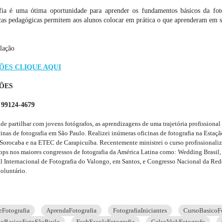
fia é uma ótima oportunidade para aprender os fundamentos básicos da fotog
ticas pedagógicas permitem aos alunos colocar em prática o que aprenderam em s
lação
ÕES CLIQUE AQUI
ÕES
99124-4679
de partilhar com jovens fotógrafos, as aprendizagens de uma trajetória profissional
icinas de fotografia em São Paulo. Realizei inúmeras oficinas de fotografia na Esta
rocaba e na ETEC de Carapicuíba. Recentemente ministrei o curso profissionaliza
ps nos maiores congressos de fotografia da América Latina como: Wedding Brasil, P
val Internacional de Fotografia do Valongo, em Santos, e Congresso Nacional da
oluntário.
Fotografia
AprendaFotografia
FotografiaIniciantes
CursoBasicoFo
soBasicoFotoSãoPaulo
FccbEscolaFotografia
CelsoVickFotografo