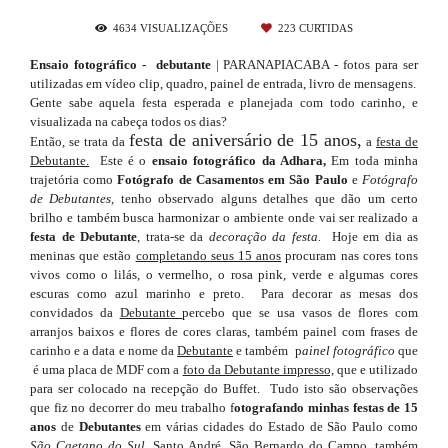
4634
VISUALIZAÇÕES
223
CURTIDAS
Ensaio fotográfico - debutante
| PARANAPIACABA - fotos para ser
utilizadas em vídeo clip, quadro, painel de entrada, livro de mensagens.
Gente sabe aquela festa esperada e planejada com todo carinho, e
visualizada na cabeça todos os dias?
festa de aniversário de 15 anos,
Então, se trata da
a
festa de
Debutante.
Este é o
ensaio fotográfico da Adhara,
Em toda minha
trajetória como
Fotógrafo de Casamentos em São Paulo
e
Fotógrafo
de Debutantes,
tenho observado alguns detalhes que dão um certo
brilho e também busca harmonizar o ambiente onde vai ser realizado a
festa de Debutante
, trata-se da
decoração da festa.
Hoje em dia as
meninas que estão
completando seus 15 anos
procuram nas cores tons
vivos como o lilás, o vermelho, o rosa pink, verde e algumas cores
escuras como azul marinho e preto. Para decorar as mesas dos
convidados da
Debutante
percebo que se usa vasos de flores com
arranjos baixos e flores de cores claras, também painel com frases de
carinho e a data e nome da
Debutante
e também p
ainel fotográfico
que
é uma placa de MDF com a
foto da Debutante impresso,
que e utilizado
para ser colocado na recepção do Buffet. Tudo isto são observações
que fiz no decorrer do meu trabalho f
otografando minhas festas de 15
anos
de
Debutantes
em várias cidades do Estado de São Paulo como
São Caetano do Sul
, Santo André, São Bernardo do Campo, também