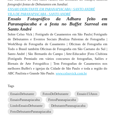
fotografei festas de Debutantes em Jundiaí.
ENSAIO DEBUTANTE EM PARANAPIACABA | SANTO ANDRÉ
VILA DE PARANAPIACABA - SANTO ANDRÉ
Ensaio Fotográfico da Adhara feito em
Paranapiacaba e a festa no Buffet Surreal em
Santo André
Sobre Celso Vick | Fotógrafo de Casamentos em São Paulo| Fotógrafo
de Debutantes e Eventos Sociais |Realiza Palestras de Fotografia |
WorkShop de Fotografia de Casamento | Oficinas de Fotografia em
Todo o Brasil também Oficinas de Fotografia em São Caetano do Sul |
Santo André | São Bernardo do Campo | Arte-Educador |Foto Clubista
|Fotógrafo Premiado em vários concursos de fotografias, Salões e
Bienais de Arte Fotográfica | Tem Fotografias de Casamentos nos
melhores Buffet's e igrejas da Cidade de São Paulo e toda a região do
ABC Paulista e Grande São Paulo.
www.celsovick.com.br
Tags
EnsaioDebutante
FotosDeDebutante
Ensaio15Anos
EnsaioParanapiacaba
FotosParanapiacaba
LindoEnsaioDebutante
DebutanteParanapiacaba
FotoDebutanteParanapiacaba