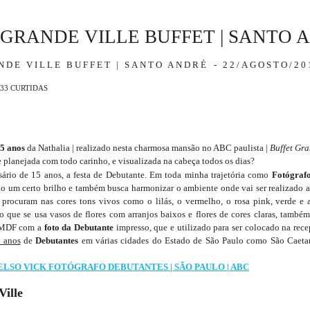
 GRANDE VILLE BUFFET | SANTO A
NDE VILLE BUFFET | SANTO ANDRÉ
22/AGOSTO/20
33
CURTIDAS
15 anos
da Nathalia | realizado nesta charmosa mansão no ABC paulista |
Buffet Gra
e planejada com todo carinho, e visualizada na cabeça todos os dias?
ersário de 15 anos, a festa de Debutante. Em toda minha trajetória como
Fotógraf
o um certo brilho e também busca harmonizar o ambiente onde vai ser realizado 
procuram nas cores tons vivos como o lilás, o vermelho, o rosa pink, verde e
o que se usa vasos de flores com arranjos baixos e flores de cores claras, també
 MDF com a
foto da Debutante
impresso, que e utilizado para ser colocado na rec
5 anos
de
Debutantes
em várias cidades do Estado de São Paulo como São Caeta
ELSO VICK FOTÓGRAFO DEBUTANTES | SÃO PAULO | ABC
Ville