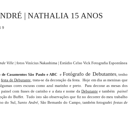
NDRÉ | NATHALIA 15 ANOS
19
nde Ville
| fotos Vinícius Nakashima | Estúdio Celso Vick Fotografia Espontânea
Fotógrafo de Debutantes
o de Casamentos São Paulo e ABC
e
, tenho
a
festa de Debutante,
trata-se da decoração da festa. Hoje em dia as meninas que
 algumas cores escuras como azul marinho e preto. Para decorar as mesas dos
m painel com frases de carinho e a data e nome da
Debutante
e também
painel
epção do Buffet. Tudo isto são observações que fiz no decorrer do meu trabalho
no do Sul,
Santo André
, São Bernardo do Campo, também fotografei
festas de