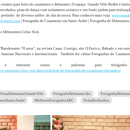
o cenário para fotos de casamento e debutante, O espaço Grande Ville Buffet é rústic
onvidados, pista de dança com isolamento acústico e um lindo jardim para realiza
a pertinho de diversos salões do dia da noiva. Para conhecer mais veja:
www.grande
.blogspot.com
| Fotografia de Casamento em Santo André | Fotografia de Debutantes
 e Debutantes Celso Vick.
"Bandeirante 70 anos", na revista Caras, Contigo, site O Fuxico, Babado e em o
as famosas Nacionais e Internacionais. Também fez várias Fotografias de Casamen
 ministrar cursos e palestras para fotógrafo
s-e-palestras/celso-vick-fara-workshop-de-fotografia-de-casamento-em-marco/
FestaDebutanteGrandeVille
FotografoDebutanteAbc
FotografiaDebuta
AnosSantoAndré
MelhoresFotografosABC
FestaDosSonhos