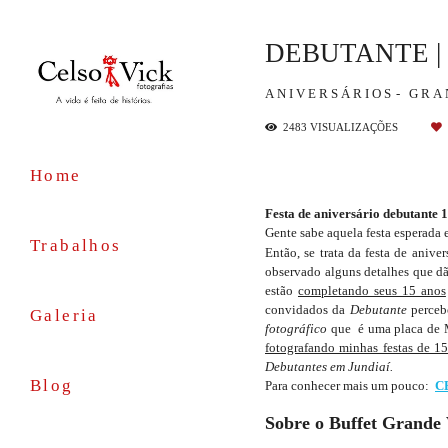
DEBUTANTE |
ANIVERSÁRIOS
GRA
2483
VISUALIZAÇÕES
Home
Festa de aniversário debutante 
Gente sabe aquela festa esperada 
Trabalhos
Então, se trata da festa de aniv
observado alguns detalhes que dã
estão
completando seus 15 anos
convidados da
Debutante
perceb
Galeria
fotográfico
que é uma placa de
fotografando minhas festas de 1
Debutantes em Jundiaí.
Blog
Para conhecer mais um pouco:
C
Sobre o Buffet Grande 