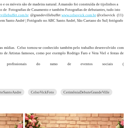
o e os móveis são de madeira natural. A mansão foi construída de tijolinhos a
ção de Fotografias de Casamento e também Fotografias de debutantes, tudo isto
villebuffet.com.br
@grandevillebuffet
www.celsovick.com.br
@celsovick (11)
 em Santo André | Fotógrafo no ABC Santo André, São Caetano do Sul| fotógrafo
utras mídias. Celso tornou-se conhecido também pelo trabalho desenvolvido com
to de Artistas famosos, como por exemplo Rodrigo Faro e Vera Viel e festas de
s profissionais do ramo de eventos sociais (
nteSantoAndre
CelsoVickFoto
CerimôniaDebuteGrandeVille