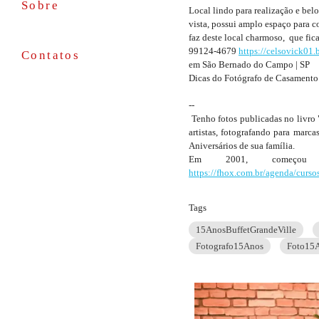
Sobre
Local lindo para realização e bel
vista, possui amplo espaço para c
faz deste local charmoso, que fic
99124-4679
https://celsovick01
Contatos
em São Bernado do Campo | SP
Dicas do Fotógrafo de Casamento
--
Tenho fotos publicadas no livro 
artistas, fotografando para marc
Aniversários de sua família.
Em 2001, começou a
https://fhox.com.br/agenda/curso
Tags
15AnosBuffetGrandeVille
Fotografo15Anos
Foto15