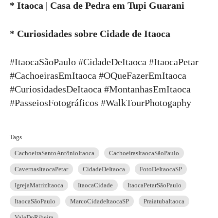
* Itaoca | Casa de Pedra em Tupi Guarani
* Curiosidades sobre Cidade de Itaoca
#ItaocaSãoPaulo #CidadeDeItaoca #ItaocaPetar
#CachoeirasEmItaoca #OQueFazerEmItaoca
#CuriosidadesDeItaoca #MontanhasEmItaoca
#PasseiosFotográficos #WalkTourPhotogaphy
Tags
CachoeiraSantoAntônioItaoca
CachoeirasItaocaSãoPaulo
CavernasItaocaPetar
CidadeDeItaoca
FotoDeItaocaSP
IgrejaMatrizItaoca
ItaocaCidade
ItaocaPetarSãoPaulo
ItaocaSãoPaulo
MarcoCidadeItaocaSP
PraiatubaItaoca
ValeDoRibeira