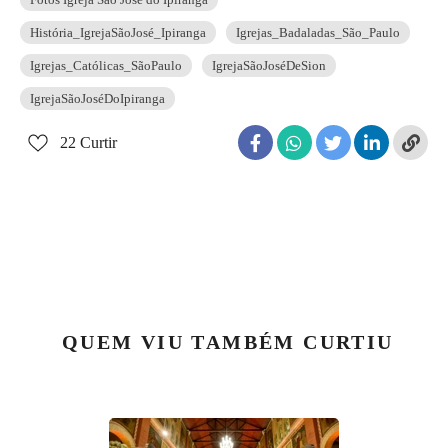
História_IgrejaSãoJosé_Ipiranga
Igrejas_Badaladas_São_Paulo
Igrejas_Católicas_SãoPaulo
IgrejaSãoJoséDeSion
IgrejaSãoJoséDoIpiranga
22
Curtir
QUEM VIU TAMBÉM CURTIU