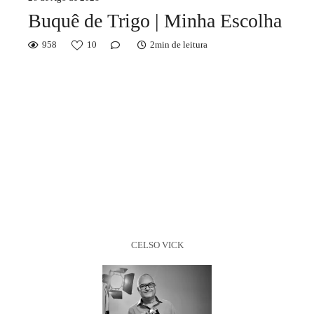
Buquê de Trigo | Minha Escolha
958
10
2min de leitura
CELSO VICK