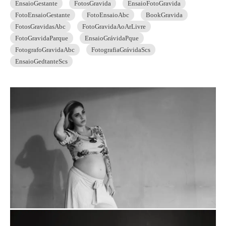
EnsaioGestante
FotosGravida
EnsaioFotoGravida
FotoEnsaioGestante
FotoEnsaioAbc
BookGravida
FotosGravidasAbc
FotoGravidaAoArLivre
FotoGravidaParque
EnsaioGrávidaPque
FotografoGravidaAbc
FotografiaGrávidaScs
EnsaioGedtanteScs